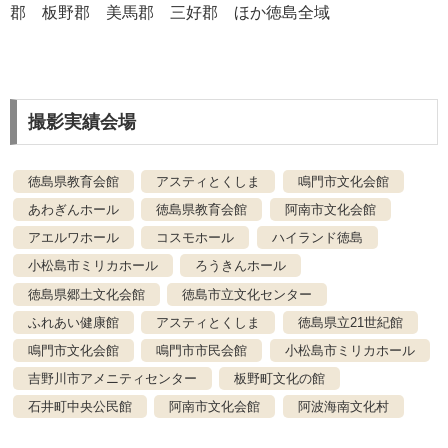
郡 板野郡 美馬郡 三好郡 ほか徳島全域
撮影実績会場
徳島県教育会館
アスティとくしま
鳴門市文化会館
あわぎんホール
徳島県教育会館
阿南市文化会館
アエルワホール
コスモホール
ハイランド徳島
小松島市ミリカホール
ろうきんホール
徳島県郷土文化会館
徳島市立文化センター
ふれあい健康館
アスティとくしま
徳島県立21世紀館
鳴門市文化会館
鳴門市市民会館
小松島市ミリカホール
吉野川市アメニティセンター
板野町文化の館
石井町中央公民館
阿南市文化会館
阿波海南文化村