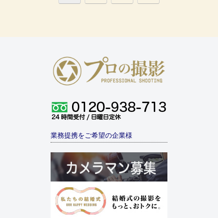
へ
業務提携をご希望の企業様