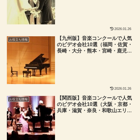
2026.01.26
【九州版】音楽コンクールで人気
お役立ち情報
のビデオ会社10選（福岡・佐賀・
長崎・大分・熊本・宮崎・鹿児
島・山口エリア）
2026.01.26
【関西版】音楽コンクールで人気
お役立ち情報
のビデオ会社10選（大阪・京都・
兵庫・滋賀・奈良・和歌山エリ
ア）