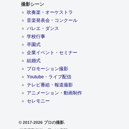
撮影シーン
吹奏楽・オーケストラ
音楽発表会・コンクール
バレエ・ダンス
学校行事
卒園式
企業イベント・セミナー
結婚式
プロモーション撮影
Youtube・ライブ配信
テレビ番組・報道撮影
アニメーション・動画制作
セレモニー
© 2017-2026 プロの撮影.