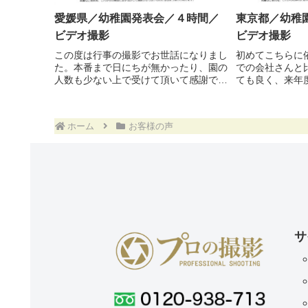
愛媛県／幼稚園発表会／４時間／
東京都／幼稚
ビデオ撮影
ビデオ撮影
この度は行事の撮影でお世話になりまし
初めてこちらに
た。本番まで日にちが無かったり、園の
での会社さんと
人数も少ない上で受けて頂いて感謝で
ても良く、来年
す。幼稚園として最後の発表会を映像に
したいと思いま
残せて良かったです。撮影内容もこちら
こともあり、急
の要望を聞いてくださったので有り難い
したが、カメラ
ホーム
お客様の声
です。本当にありがとうござ...
のみなさま、ご対
サ