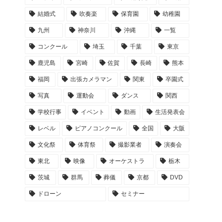
結婚式
吹奏楽
保育園
幼稚園
九州
神奈川
沖縄
一覧
コンクール
埼玉
千葉
東京
鹿児島
宮崎
佐賀
長崎
熊本
福岡
出張カメラマン
関東
卒園式
写真
運動会
ダンス
関西
学校行事
イベント
動画
生活発表会
レベル
ピアノコンクール
全国
大阪
文化祭
体育祭
撮影業者
演奏会
東北
映像
オーケストラ
栃木
茨城
群馬
葬儀
京都
DVD
ドローン
セミナー