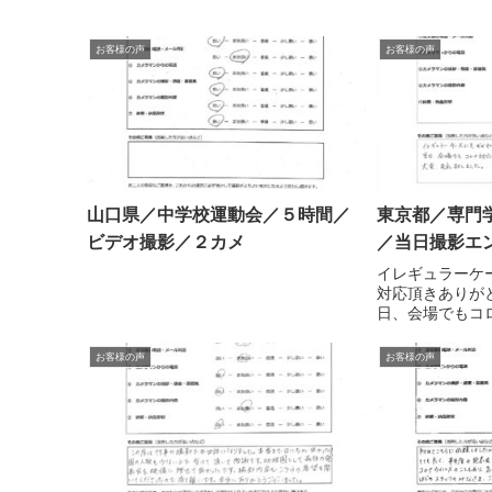
お客様の声
お客様の声
山口県／中学校運動会／５時間／
東京都／専門
ビデオ撮影／２カメ
／当日撮影エ
イレギュラーケ
対応頂きありが
日、会場でもコ
おり、きちんと
変、失礼致しま
お客様の声
お客様の声