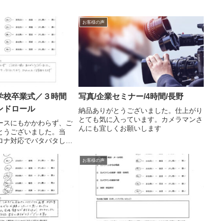
お客様の声
学校卒業式／３時間
写真/企業セミナー/4時間/長野
ンドロール
納品ありがとうございました。仕上がり
とても気に入っています。カメラマンさ
ースにもかかわらず、ご
んにも宜しくお願いします
とうございました。当
ロナ対応でバタバタして
したご挨拶もできず、大
した。
お客様の声