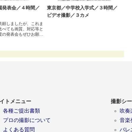
園発表会／４時間／
東京都／中学校入学式／３時間／
ビデオ撮影／３カメ
依頼しましたが、これま
比べても画質、対応等と
度の発表会もぜひお願い
した。コロナウイルスの
きょ会場変更などありま
マンさんはじめスタッフ
応本当に...
イトメニュー
撮影シー
各種ご提出書類
吹奏
プロの撮影について
音楽
よくある質問
バレ