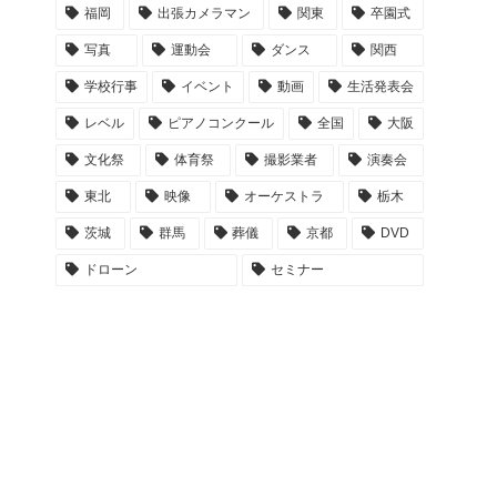
福岡
出張カメラマン
関東
卒園式
写真
運動会
ダンス
関西
学校行事
イベント
動画
生活発表会
レベル
ピアノコンクール
全国
大阪
文化祭
体育祭
撮影業者
演奏会
東北
映像
オーケストラ
栃木
茨城
群馬
葬儀
京都
DVD
ドローン
セミナー